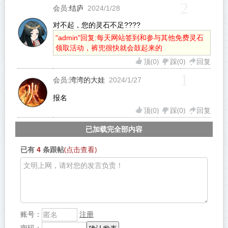
2
结庐
会员:
2024/1/28
对不起，您的灵石不足????
"admin"回复:每天网站签到和参与其他免费灵石
领取活动，裤兜很快就会鼓起来的
顶(
0
)
踩(
0
)
回复
1
湾湾的大娃
会员:
2024/1/27
报名
顶(
0
)
踩(
0
)
回复
已加载完全部内容
(点击查看)
已有
4
条跟帖
注册
账号：
密码：