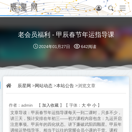
老会员福利 - 甲辰春节年运指导课
2024年01月27日
642阅读
辰星网
网站动态
本站公告
>
>
>浏览文章
加入收藏
大
中
小
作者：admin
【
】【
字体：
】
文章导读：甲辰春节年运指导课每天一到二课时，只多不少，
讲三天，预计安排在年初三——初六课程内容包含：九运开启
注意事项。甲辰年的四化状态。讲下廉破武阳四颗星。甲辰年
调侯运势指导等。相当于以往的荣耀会员小课的干货。课程