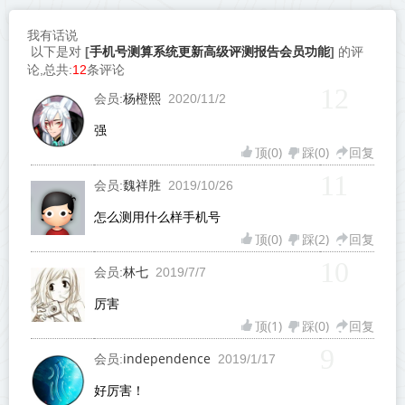
我有话说
手机号测算系统更新高级评测报告会员功能
以下是对
[
]
的评
论,总共:
12
条评论
12
杨橙熙
会员:
2020/11/2
强
顶(
0
)
踩(
0
)
回复
11
魏祥胜
会员:
2019/10/26
怎么测用什么样手机号
顶(
0
)
踩(
2
)
回复
10
林七
会员:
2019/7/7
厉害
顶(
1
)
踩(
0
)
回复
9
independence
会员:
2019/1/17
好厉害！