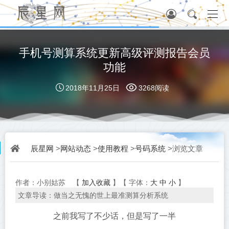
手机号测算系统更新高级评测报告会员
功能
2018年11月25日
3268阅读
辰星网
网站动态
使用教程
号码系统
>
>
>
>浏览文章
加入收藏
大
中
小
作者：小别姑苏
【
】【
字体：
】
文章导读：做当之无愧的世上最准测算分析系统
之前我写了不少话，但是写了一半