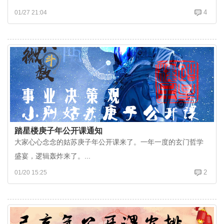
甲辰年的四化状态。讲下廉破武阳四颗星。甲辰年调...
4
01/27 21:04
踏星楼庚子年公开课通知
大家心心念念的姑苏庚子年公开课来了。一年一度的玄门哲学
盛宴，逻辑轰炸来了。...
2
01/20 15:25