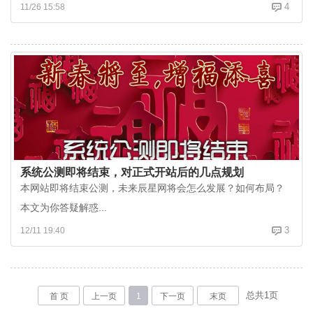
4
11/26 15:58
系统公测即将结束，对正式开站后的几点规划
本网站即将结束公测，未来辰星网将会怎么发展？如何布局？
本文为你答疑解惑...
3
12/11 19:40
总共
1
页
首 页
上一页
1
下一页
末页