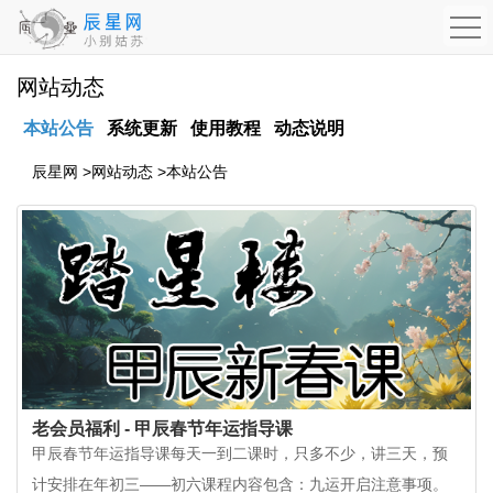
网站动态
本站公告
系统更新
使用教程
动态说明
辰星网
>
网站动态
>
本站公告
老会员福利 - 甲辰春节年运指导课
甲辰春节年运指导课每天一到二课时，只多不少，讲三天，预
计安排在年初三——初六课程内容包含：九运开启注意事项。