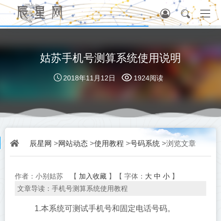
姑苏手机号测算系统使用说明
2018年11月12日
1924阅读
辰星网
网站动态
使用教程
号码系统
>
>
>
>浏览文章
加入收藏
大
中
小
作者：小别姑苏
【
】【
字体：
】
文章导读：手机号测算系统使用教程
1.本系统可测试手机号和固定电话号码。