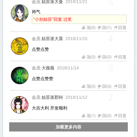
5
姑苏派大曼
会员:
2018/11/21
帅气
"小别姑苏"回复:过奖
顶(
0
)
踩(
1
)
回复
4
姑苏派大晨
会员:
2018/11/15
点赞点赞
顶(
0
)
踩(
0
)
回复
3
大薇薇
会员:
2018/11/14
点赞点赞赞
顶(
0
)
踩(
0
)
回复
2
姑苏派郡轲
会员:
2018/11/12
大吉大利 开发顺利
顶(
1
)
踩(
0
)
回复
加载更多内容