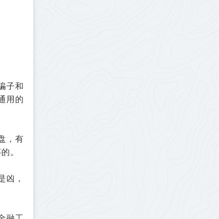
骗子和
通用的
盘，有
事的。
是凶，
金融工