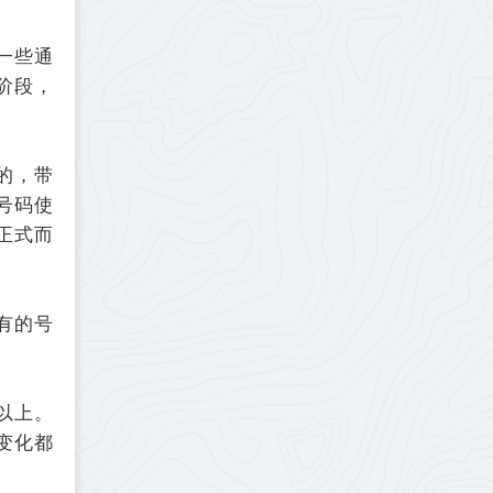
一些通
阶段，
的，带
号码使
正式而
有的号
以上。
变化都