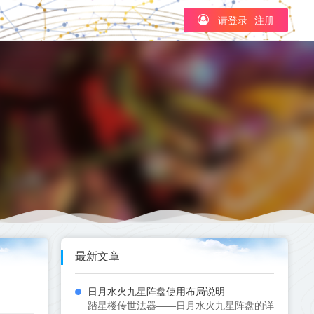
请登录
注册
最新文章
日月水火九星阵盘使用布局说明
踏星楼传世法器——日月水火九星阵盘的详细使用说明..