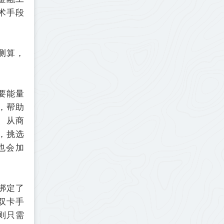
术手段
测算，
要能量
，帮助
、从商
，挑选
也会加
绑定了
双卡手
则只需