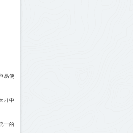
容易使
天群中
统一的