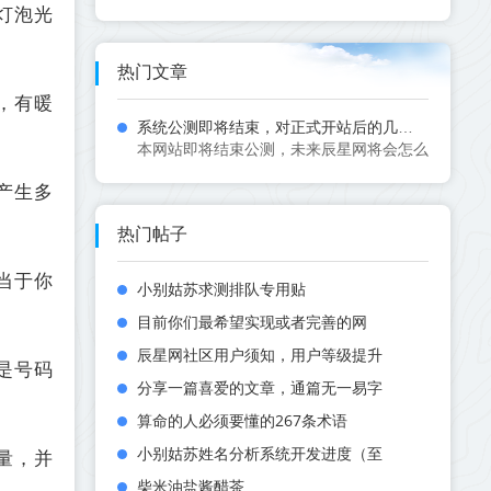
灯泡光
热门文章
，有暖
系统公测即将结束，对正式开站后的几点规划
本网站即将结束公测，未来辰星网将会怎么发展？如何布
产生多
热门帖子
当于你
小别姑苏求测排队专用贴
目前你们最希望实现或者完善的网
辰星网社区用户须知，用户等级提升
是号码
分享一篇喜爱的文章，通篇无一易字
算命的人必须要懂的267条术语
小别姑苏姓名分析系统开发进度（至
量，并
柴米油盐酱醋茶