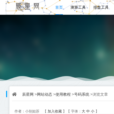
首页
测算工具
排盘工具
辰星网
网站动态
使用教程
号码系统
>
>
>
>浏览文章
加入收藏
大
中
小
作者：小别姑苏
【
】【
字体：
】