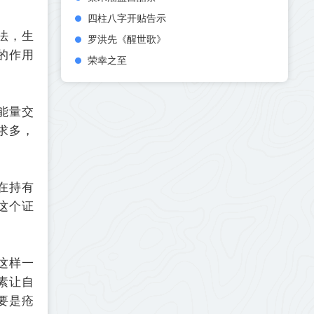
四柱八字开贴告示
法，生
罗洪先《醒世歌》
的作用
荣幸之至
能量交
求多，
在持有
这个证
这样一
素让自
要是疮