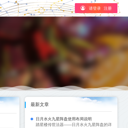
请登录
注册
最新文章
日月水火九星阵盘使用布局说明
踏星楼传世法器——日月水火九星阵盘的详细使用说明..