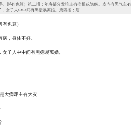
手、脚有也算）第二招；年寿部分发暗主有病根或隐疾。皮内有黑气主
子，女子人中中间有黑痣易离婚。第四招；眉
脚有也算）
有病，身体不好。
，女子人中中间有黑痣易离婚。
不是大病即主有大灾
子
个