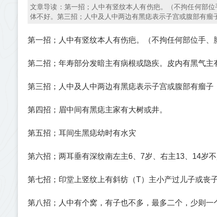
文章导读：第一招；人中有竖纹本人有伤疤。（不拘任何部位
体不好。第三招；人中及人中两边有黑痣表示子宫或腹部有瘤
第一招；人中有竖纹本人有伤疤。（不拘任何部位手、
第二招；年寿部分发暗主有病根或隐疾。皮内有黑气主
第三招；人中及人中两边有黑痣表示子宫或腹部有瘤子
第四招；眉中间有黑痣主家有大树或井。
第五招；耳间生黑痣幼时有水灾
第六招；两耳垂有深纹南左主6、7岁、右主13、14岁
第七招；印堂上竖纹上有斜纺（T）主小产过儿子或丧
第八招；人中有个窝，有子也不多，最多二个，少则一