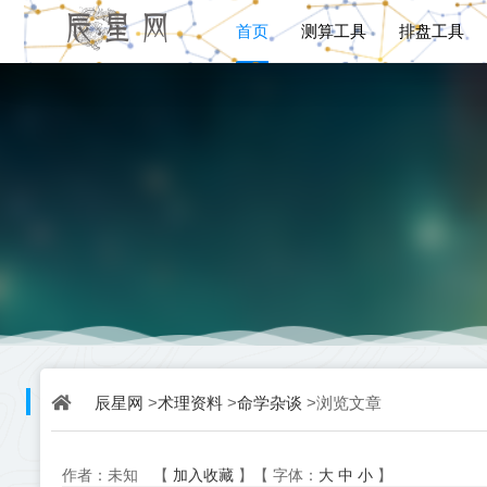
首页
测算工具
排盘工具
辰星网
术理资料
命学杂谈
>
>
>浏览文章
加入收藏
大
中
小
作者：未知
【
】【
字体：
】