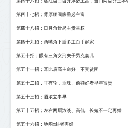
第四十六招；唇红齿白齿齐厚必主富，当门两齿齐主孝
第四十七招；背厚腰圆腹垂必主富
第四十八招；日月角骨起主贵掌权
第四十九招；两嘴角下垂多主白手起家
第五十招；眼有三角女刑夫子男克妻儿
第五十一招；耳比眉高主命好，不受贫困
第五十二招，耳有轮，垂珠、前额好者早年富贵
第五十三招；眉浓立事早
第五十五招；左右两眉浓淡、高低、长短不一定再婚
第五十六招；地阁x斜者再婚