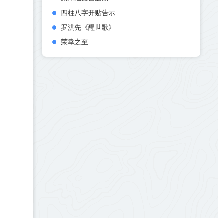
四柱八字开贴告示
罗洪先《醒世歌》
荣幸之至