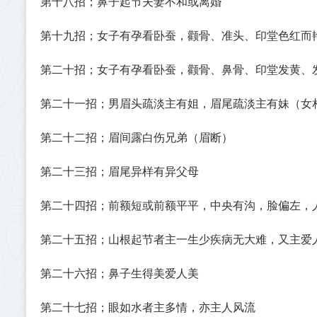
第十八招；鼻子起节夫妻不和或离婚
第十九招；女子有孕看卧蚕，颧骨、准头、印堂色红而
第二十招；女子有孕看卧蚕，颧骨、鼻骨、印堂发黄、
第二十一招；男眉头疏淡主有姐，眉尾疏淡主有妹（女
第二十二招；眉间露白伤兄弟（眉断）
第二十三招；眉尾异样有异父母
第二十四招；前额短或前额平平，中央有沟，脸偏左，
第二十五招；山根起节者主一生少疾病无大难，又主爱
第二十六招；鼻子生得美爱人美
第二十七招；眼如水者主多情，亦主人风流