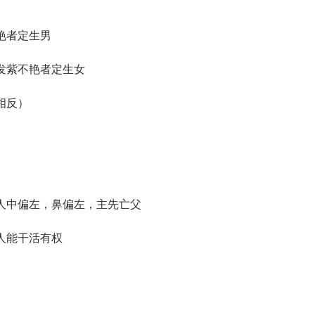
艳者定生男
发紫不艳者定生女
相反）
人中偏左，鼻偏左，主先亡父
人能干活有权