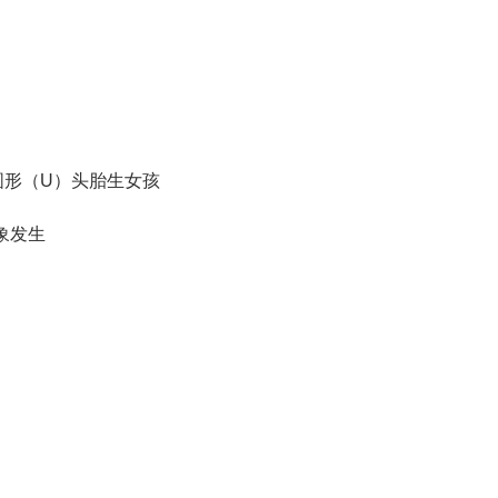
圆形（U）头胎生女孩
象发生